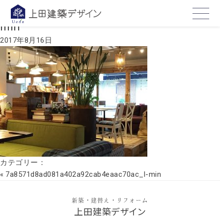
7a8571d8ad081a402a92cab4eaac70ac_l-
min
2017年8月16日
カテゴリー：
«
7a8571d8ad081a402a92cab4eaac70ac_l-min
新築・建替え・リフォーム
上田建築デザイン