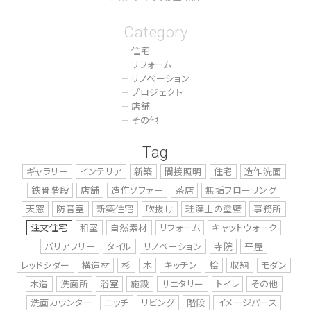
Category
住宅
リフォーム
リノベーション
プロジェクト
店舗
その他
Tag
ギャラリー
インテリア
新築
間接照明
住宅
造作洗面
鉄骨階段
店舗
造作ソファー
茶店
無垢フローリング
天窓
防音室
新築住宅
吹抜け
珪藻土の塗壁
事務所
注文住宅
和室
自然素材
リフォーム
キャットウォーク
バリアフリー
タイル
リノベーション
寺院
平屋
レッドシダー
構造材
杉
木
キッチン
桧
収納
モダン
木造
洗面所
浴室
施設
サニタリー
トイレ
その他
洗面カウンター
ニッチ
リビング
階段
イメージパース